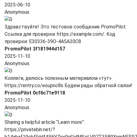
2025-06-10
Anonymous
Здравствуйте! Это тестовое сообщение PromoPilot.
Ссылка для проверки: https://example.com/. Код
проверки: E30336-39O-4A5A30C8
PromoPilot 3f181944d157
2025-11-10
Anonymous
Коллеги, делюсь полезным материалом «тут».
https://rentry.co/eoupnc8s Будем рады обратной связи!
PromoPilot 0cf6c71e9118
2025-11-10
Anonymous
Sharing a helpful article “Learn more”.
https://privatebin.net/?
b14abaf19cbffddf#E6YZnx9qGidMSgLV97T35B9XnmNFS9