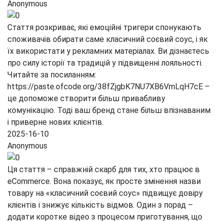
Anonymous
Стаття розкриває, які емоційні тригери спонукають
споживачів обирати саме класичний соєвий соус, і як
їх використати у рекламних матеріалах. Ви дізнаєтесь
про силу історії та традицій у підвищенні лояльності.
Читайте за посиланням:
https://paste.ofcode.org/38fZjgbK7NU7XB6VmLqH7cE –
це допоможе створити більш привабливу
комунікацію. Тоді ваш бренд стане більш впізнаваним
і приверне нових клієнтів.
2025-16-10
Anonymous
Ця стаття – справжній скарб для тих, хто працює в
eCommerce. Вона показує, як просте змінення назви
товару на «класичний соєвий соус» підвищує довіру
клієнтів і знижує кількість відмов. Один з порад –
додати коротке відео з процесом приготування, що