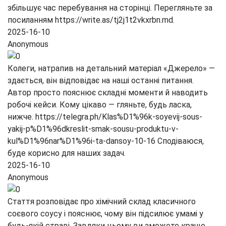
збільшує час перебування на сторінці. Перегляньте за
посиланням https://write.as/tj2j1t2vkxrbn.md.
2025-16-10
Anonymous
Колеги, натрапив на детальний матеріал «Джерело» —
здається, він відповідає на наші останні питання.
Автор просто пояснює складні моменти й наводить
робочі кейси. Кому цікаво — гляньте, будь ласка,
нижче. https://telegra.ph/Klas%D1%96k-soyevij-sous-
yakij-p%D1%96dkreslit-smak-sousu-produktu-v-
kul%D1%96nar%D1%96i-ta-dansoy-10-16 Сподіваюся,
буде корисно для наших задач.
2025-16-10
Anonymous
Стаття розповідає про хімічний склад класичного
соєвого соусу і пояснює, чому він підсилює умамі у
будь‑якій страві. Завдяки цьому ви зможете краще