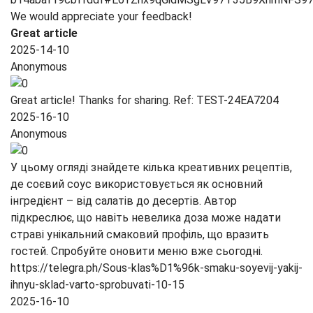
We would appreciate your feedback!
Great article
2025-14-10
Anonymous
Great article! Thanks for sharing. Ref: TEST-24EA7204
2025-16-10
Anonymous
У цьому огляді знайдете кілька креативних рецептів,
де соєвий соус використовується як основний
інгредієнт – від салатів до десертів. Автор
підкреслює, що навіть невелика доза може надати
страві унікальний смаковий профіль, що вразить
гостей. Спробуйте оновити меню вже сьогодні.
https://telegra.ph/Sous-klas%D1%96k-smaku-soyevij-yakij-
ihnyu-sklad-varto-sprobuvati-10-15
2025-16-10