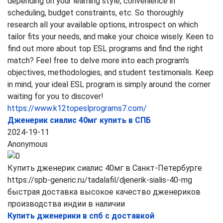
depending on your learning style, convenience in
scheduling, budget constraints, etc. So thoroughly
research all your available options, introspect on which
tailor fits your needs, and make your choice wisely. Keen to
find out more about top ESL programs and find the right
match? Feel free to delve more into each program's
objectives, methodologies, and student testimonials. Keep
in mind, your ideal ESL program is simply around the corner
waiting for you to discover!
https://www.k12topeslprograms7.com/
Дженерик сиалис 40мг купить в СПБ
2024-19-11
Anonymous
Купить дженерик сиалис 40мг в Санкт-Петербурге
https://spb-generic.ru/tadalafil/djenerik-sialis-40-mg
быстрая доставка высокое качество дженериков
производства индии в наличии
Купить дженерики в спб с доставкой