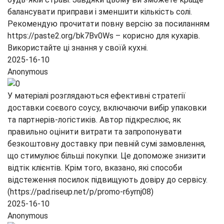
балансувати приправи і зменшити кількість солі.
Рекомендую прочитати повну версію за посиланням
https://paste2.org/bk7Bv0Ws – корисно для кухарів.
Використайте ці знання у своїй кухні.
2025-16-10
Anonymous
У матеріалі розглядаються ефективні стратегії
доставки соєвого соусу, включаючи вибір упаковки
та партнерів‑логістиків. Автор підкреслює, як
правильно оцінити витрати та запропонувати
безкоштовну доставку при певній сумі замовлення,
що стимулює більші покупки. Це допоможе знизити
відтік клієнтів. Крім того, вказано, які способи
відстеження посилок підвищують довіру до сервісу.
(https://pad.riseup.net/p/promo-r6yrnj08)
2025-16-10
Anonymous