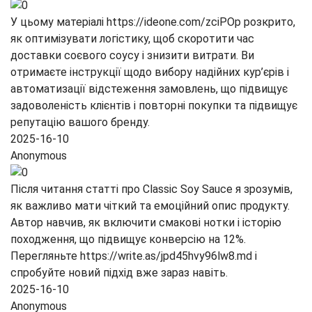
У цьому матеріалі https://ideone.com/zciPOp розкрито,
як оптимізувати логістику, щоб скоротити час
доставки соєвого соусу і знизити витрати. Ви
отримаєте інструкції щодо вибору надійних кур’єрів і
автоматизації відстеження замовлень, що підвищує
задоволеність клієнтів і повторні покупки та підвищує
репутацію вашого бренду.
2025-16-10
Anonymous
Після читання статті про Classic Soy Sauce я зрозумів,
як важливо мати чіткий та емоційний опис продукту.
Автор навчив, як включити смакові нотки і історію
походження, що підвищує конверсію на 12%.
Перегляньте https://write.as/jpd45hvy96lw8.md і
спробуйте новий підхід вже зараз навіть.
2025-16-10
Anonymous