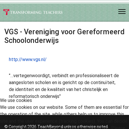
VGS - Vereniging voor Gereformeerd
Schoolonderwijs
http://www.vgs.nl/
"…vertegenwoordigt, verbindt en professionaliseert de
aangesloten scholen en is gericht op de continuïteit,
de identiteit en de kwaliteit van het christelijk en
reformatorisch onderwijs"
We use cookies
We use cookies on our website. Some of them are essential for
the operation of the site, while others help us to improve this
site and the user experience (tracking cookies). You can decide
© Copyright 2026 TeachBeyond unless otherwise noted.
for yourself whether you want to allow cookies or not. Please