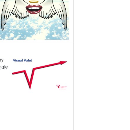
ay
ngle