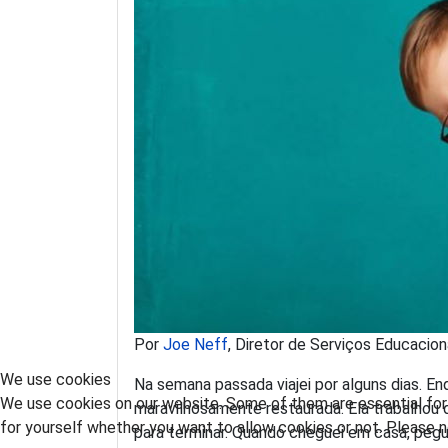
Por
Joe Neff
, Diretor de Serviços Educacion
We use cookies
Na semana passada viajei por alguns dias. 
We use cookies on our website. Some of them are essential for t
maravilhosamente restaurada. Ela trabalhou d
for yourself whether you want to allow cookies or not. Please no
para terminar. Quando cheguei em casa, pegu