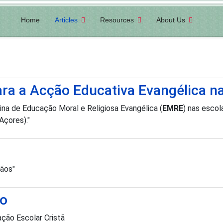
Home
Articles
Resources
About Us
a a Acção Educativa Evangélica na
lina de Educação Moral e Religiosa Evangélica (
EMRE
) nas escol
Açores)."
tãos"
ão
ção Escolar Cristã